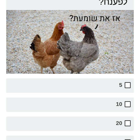
לפענח?
5
10
20