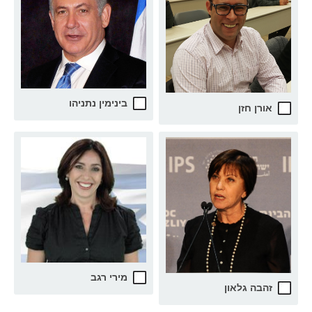
בינימין נתניהו
אורן חזן
מירי רגב
זהבה גלאון